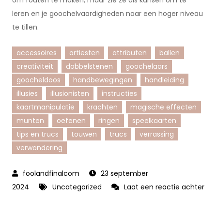
om fouten te maken, maar zie ze als kansen om te
leren en je goochelvaardigheden naar een hoger niveau
te tillen.
accessoires
artiesten
attributen
ballen
creativiteit
dobbelstenen
goochelaars
goocheldoos
handbewegingen
handleiding
illusies
illusionisten
instructies
kaartmanipulatie
krachten
magische effecten
munten
oefenen
ringen
speelkaarten
tips en trucs
touwen
trucs
verrassing
verwondering
23 september
2024
Uncategorized
Laat een reactie achter
op
De