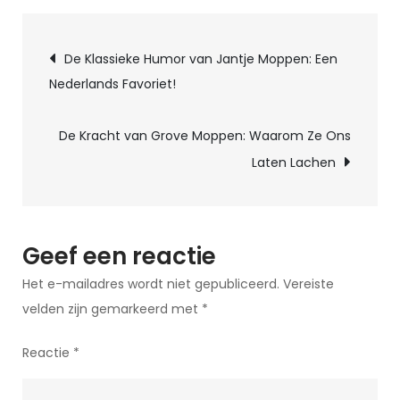
betoverende
Berichtnavigatie
wereld
De Klassieke Humor van Jantje Moppen: Een
van
Nederlands Favoriet!
de
goocheldoos:
De Kracht van Grove Moppen: Waarom Ze Ons
Ontdek
Laten Lachen
de
magie
binnen
handbereik
Geef een reactie
Het e-mailadres wordt niet gepubliceerd.
Vereiste
velden zijn gemarkeerd met
*
Reactie
*