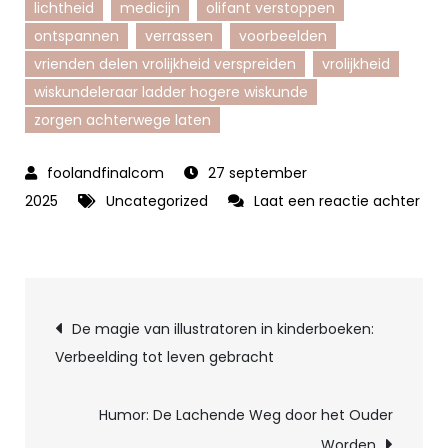
lichtheid
medicijn
olifant verstoppen
ontspannen
verrassen
voorbeelden
vrienden delen vrolijkheid verspreiden
vrolijkheid
wiskundeleraar ladder hogere wiskunde
zorgen achterwege laten
27 september
2025
Uncategorized
Laat een reactie achter
op
Lachwekkende
Humor:
Berichtnavigatie
De
De magie van illustratoren in kinderboeken:
Allerleukste
Verbeelding tot leven gebracht
Hele
Grappige
Humor: De Lachende Weg door het Ouder
Moppen
Worden