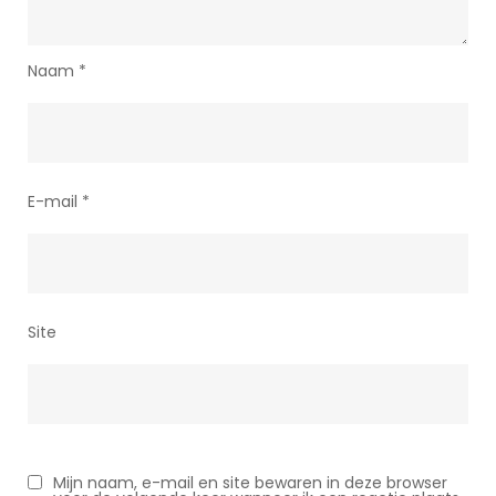
Naam
*
E-mail
*
Site
Mijn naam, e-mail en site bewaren in deze browser