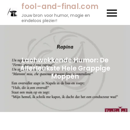
Naar
fool-and-final.com
de
Jouw bron voor humor, magie en
inhoud
eindeloos plezier!
gaan
Lachwekkende Humor: De
Allerleukste Hele Grappige
Moppen