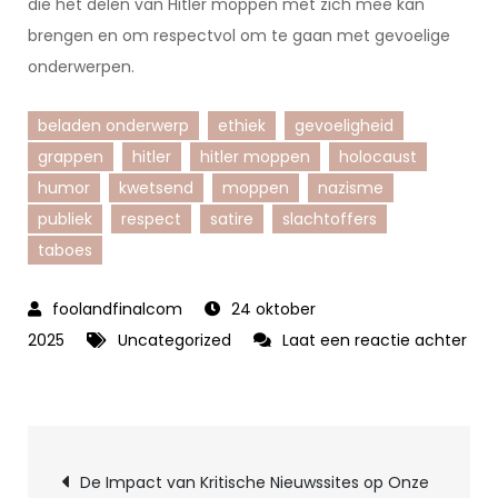
die het delen van Hitler moppen met zich mee kan
brengen en om respectvol om te gaan met gevoelige
onderwerpen.
beladen onderwerp
ethiek
gevoeligheid
grappen
hitler
hitler moppen
holocaust
humor
kwetsend
moppen
nazisme
publiek
respect
satire
slachtoffers
taboes
24 oktober
2025
Uncategorized
Laat een reactie achter
op
De
Delicate
Berichtnavigatie
Balans
De Impact van Kritische Nieuwssites op Onze
van