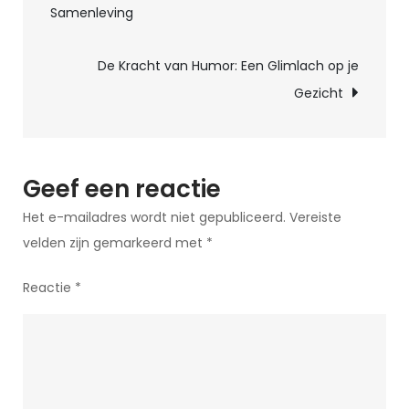
Samenleving
Hitler
Moppen:
De Kracht van Humor: Een Glimlach op je
Humor
Gezicht
en
Gevoeligheid
Geef een reactie
Het e-mailadres wordt niet gepubliceerd.
Vereiste
velden zijn gemarkeerd met
*
Reactie
*