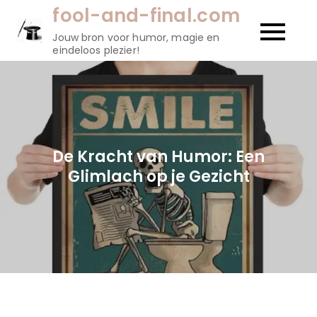
Naar
fool-and-final.com
de
Jouw bron voor humor, magie en
inhoud
eindeloos plezier!
gaan
De Kracht van Humor: Een
Glimlach op je Gezicht