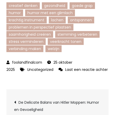
creatief denken
gezondheid
goede grap
humor
humor met een glimlach
krachtig instrument
lachen
ontspannen
problemen in perspectief plaatsen
saamhorigheid creëren
stemming verbeteren
stress verminderen
veerkracht tonen
verbinding maken
welzijn
25 oktober
2025
Uncategorized
Laat een reactie achter
op
De
Kracht
Berichtnavigatie
van
De Delicate Balans van Hitler Moppen: Humor
Humor:
en Gevoeligheid
Een