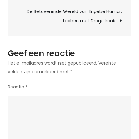
Glimlach
De Betoverende Wereld van Engelse Humor:
op
Lachen met Droge Ironie
je
Gezicht
Geef een reactie
Het e-mailadres wordt niet gepubliceerd.
Vereiste
velden zijn gemarkeerd met
*
Reactie
*