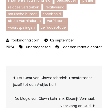
momenten van lichtheid
perspectief
plezier
relaties versterken
relativering
satirische humor
speelsheid
stress verminderen
verfrissend
woordspelingen
zelfacceptatie
02 september
2024
Uncategorized
Laat een reactie achter
op
Ontdek
de
Berichtnavigatie
Speelse
De Kunst van Clownsschmink: Transformeer
Wereld
jezelf tot een Vrolijke Nar!
van
Humor
De Magie van Clown Schmink: Kleurrijk Vermaak
Met
voor Jong en Oud
Een