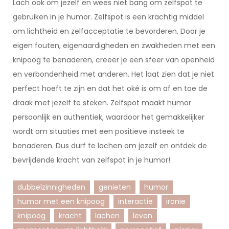
Lach ook om jezelf en wees niet bang om zelfspot te
gebruiken in je humor. Zelfspot is een krachtig middel
om lichtheid en zelfacceptatie te bevorderen. Door je
eigen fouten, eigenaardigheden en zwakheden met een
knipoog te benaderen, creëer je een sfeer van openheid
en verbondenheid met anderen. Het laat zien dat je niet
perfect hoeft te zijn en dat het oké is om af en toe de
draak met jezelf te steken. Zelfspot maakt humor
persoonlijk en authentiek, waardoor het gemakkelijker
wordt om situaties met een positieve insteek te
benaderen. Dus durf te lachen om jezelf en ontdek de
bevrijdende kracht van zelfspot in je humor!
dubbelzinnigheden
genieten
humor
humor met een knipoog
interactie
ironie
knipoog
kracht
lachen
leven