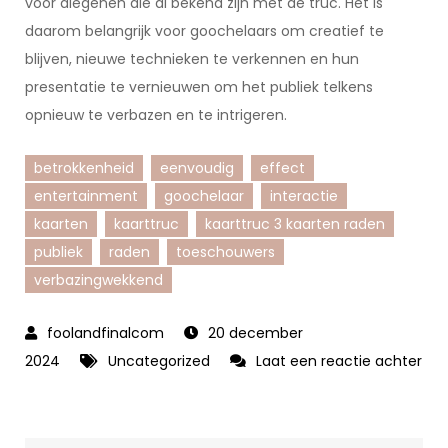
voor diegenen die al bekend zijn met de truc. Het is
daarom belangrijk voor goochelaars om creatief te
blijven, nieuwe technieken te verkennen en hun
presentatie te vernieuwen om het publiek telkens
opnieuw te verbazen en te intrigeren.
betrokkenheid
eenvoudig
effect
entertainment
goochelaar
interactie
kaarten
kaarttruc
kaarttruc 3 kaarten raden
publiek
raden
toeschouwers
verbazingwekkend
20 december
2024
Uncategorized
Laat een reactie achter
op
Verbazingwekkende
Kaarttruc: