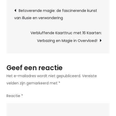
Berichtnavigatie
Raad
Betoverende magie: de fascinerende kunst
De
van illusie en verwondering
3
Gekozen
Verbluffende Kaarttruc met 16 Kaarten:
Kaarten!
Verbazing en Magie in Overvloed!
Geef een reactie
Het e-mailadres wordt niet gepubliceerd.
Vereiste
velden zijn gemarkeerd met
*
Reactie
*