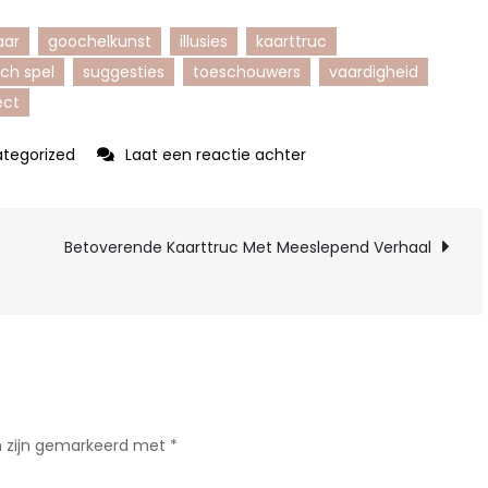
aar
goochelkunst
illusies
kaarttruc
ch spel
suggesties
toeschouwers
vaardigheid
ect
op
tegorized
Laat een reactie achter
De
Magische
Wereld
Betoverende Kaarttruc Met Meeslepend Verhaal
van
de
Kaarttruc
met
de
Vier
n zijn gemarkeerd met
*
Azen