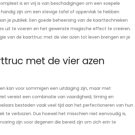
ompleet is en vrij is van beschadigingen om een soepele
 handig zijn om een stevige tafel of oppervlak te hebben
an je publiek. Een goede beheersing van de kaarttechnieken
es uit te voeren en het gewenste magische effect te creëren.
gie van de kaarttruc met de vier azen tot leven brengen en je
rttruc met de vier azen
azen kan voor sommigen een uitdaging zijn, maar met
 Het vereist een combinatie van vaardigheid, timing en
helaars besteden vaak veel tijd aan het perfectioneren van hun
liek te verbazen. Dus hoewel het misschien niet eenvoudig is,
varing zijn voor degenen die bereid zijn om zich erin te