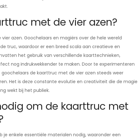
akt.
arttruc met de vier azen?
 de vier azen. Goochelaars en magiërs over de hele wereld
e truc, waardoor er een breed scala aan creatieve en
mvatten het gebruik van verschillende kaarttechnieken,
ffect nog indrukwekkender te maken. Door te experimenteren
n goochelaars de kaarttruc met de vier azen steeds weer
n. Het is deze constante evolutie en creativiteit die de magie
g wekt bij het publiek.
nodig om de kaarttruc met
?
b je enkele essentiële materialen nodig, waaronder een