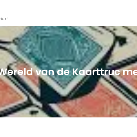
ier!
ereld van de Kaarttruc me