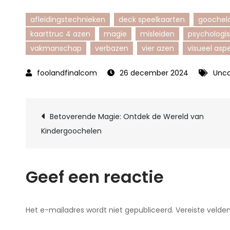
afleidingstechnieken
deck speelkaarten
goochel
kaarttruc 4 azen
magie
misleiden
psychologis
vakmanschap
verbazen
vier azen
visueel asp
26 december 2024
Unca
Berichtnavigatie
Betoverende Magie: Ontdek de Wereld van
Kindergoochelen
Geef een reactie
Het e-mailadres wordt niet gepubliceerd.
Vereiste velde