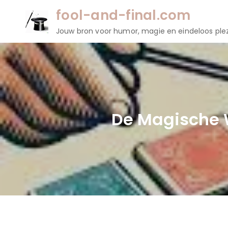
Naar
fool-and-final.com
de
Jouw bron voor humor, magie en eindeloos plez
inhoud
gaan
De Magische W