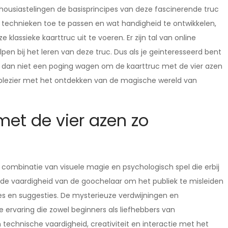
housiastelingen de basisprincipes van deze fascinerende truc
te technieken toe te passen en wat handigheid te ontwikkelen,
lassieke kaarttruc uit te voeren. Er zijn tal van online
lpen bij het leren van deze truc. Dus als je geïnteresseerd bent
e dan niet een poging wagen om de kaarttruc met de vier azen
el plezier met het ontdekken van de magische wereld van
et de vier azen zo
 combinatie van visuele magie en psychologisch spel die erbij
in de vaardigheid van de goochelaar om het publiek te misleiden
ies en suggesties. De mysterieuze verdwijningen en
 ervaring die zowel beginners als liefhebbers van
n technische vaardigheid, creativiteit en interactie met het