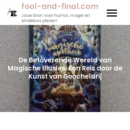
Naar
fool-and-final.com
de
Jouw bron voor humor, magie en
inhoud
eindeloos plezier!
gaan
De Betoverende Wereld van
Magische Illusies: Een Reis door de
Kunst van Goochelarij