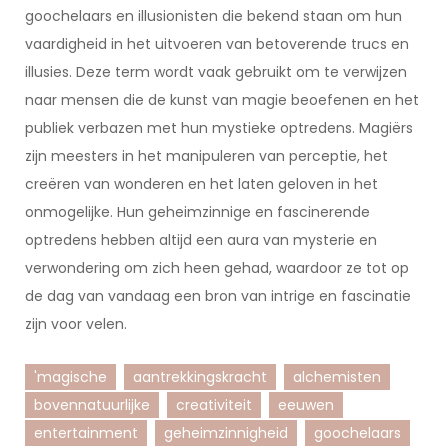
goochelaars en illusionisten die bekend staan om hun
vaardigheid in het uitvoeren van betoverende trucs en
illusies. Deze term wordt vaak gebruikt om te verwijzen
naar mensen die de kunst van magie beoefenen en het
publiek verbazen met hun mystieke optredens. Magiërs
zijn meesters in het manipuleren van perceptie, het
creëren van wonderen en het laten geloven in het
onmogelijke. Hun geheimzinnige en fascinerende
optredens hebben altijd een aura van mysterie en
verwondering om zich heen gehad, waardoor ze tot op
de dag van vandaag een bron van intrige en fascinatie
zijn voor velen.
'magische
aantrekkingskracht
alchemisten
bovennatuurlijke
creativiteit
eeuwen
entertainment
geheimzinnigheid
goochelaars