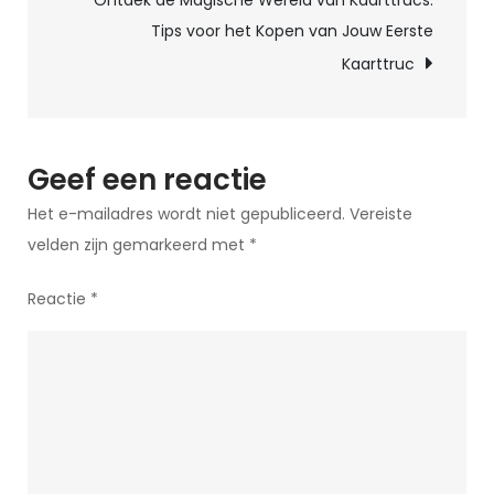
Ontdek de Magische Wereld van Kaarttrucs:
Een
Tips voor het Kopen van Jouw Eerste
Reis
Kaarttruc
door
de
Kunst
van
Geef een reactie
Goochelarij
Het e-mailadres wordt niet gepubliceerd.
Vereiste
velden zijn gemarkeerd met
*
Reactie
*