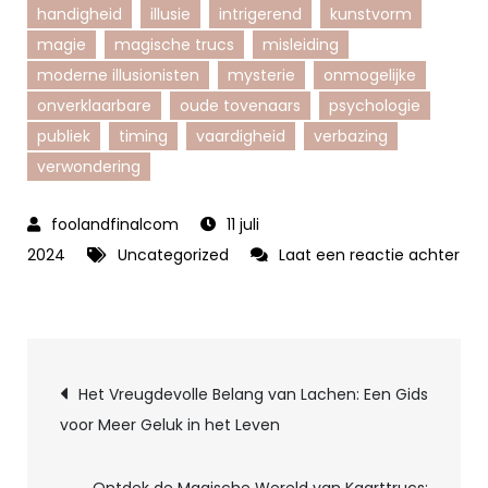
handigheid
illusie
intrigerend
kunstvorm
magie
magische trucs
misleiding
moderne illusionisten
mysterie
onmogelijke
onverklaarbare
oude tovenaars
psychologie
publiek
timing
vaardigheid
verbazing
verwondering
11 juli
2024
Uncategorized
Laat een reactie achter
op
De
Betoverende
Berichtnavigatie
Wereld
Het Vreugdevolle Belang van Lachen: Een Gids
van
voor Meer Geluk in het Leven
Magische
Illusies: