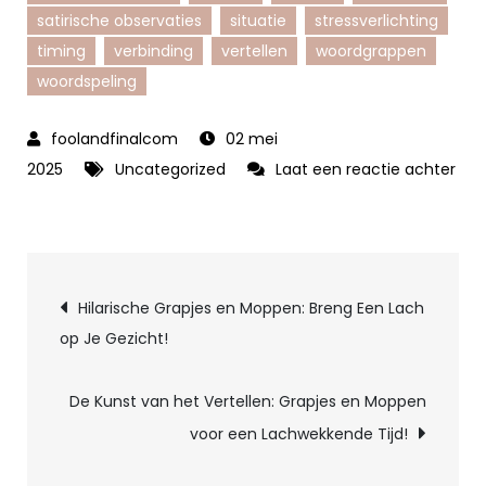
satirische observaties
situatie
stressverlichting
timing
verbinding
vertellen
woordgrappen
woordspeling
02 mei
2025
Uncategorized
Laat een reactie achter
op
De
Kunst
Berichtnavigatie
van
Hilarische Grapjes en Moppen: Breng Een Lach
Humor:
op Je Gezicht!
Meesterlijke
Moppen
De Kunst van het Vertellen: Grapjes en Moppen
en
voor een Lachwekkende Tijd!
Grappen