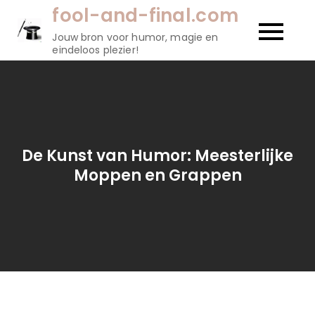
Naar
fool-and-final.com
de
Jouw bron voor humor, magie en
inhoud
eindeloos plezier!
gaan
De Kunst van Humor: Meesterlijke
Moppen en Grappen