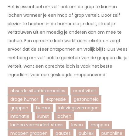
Het is essentieel om zelf ook om de grap te kunnen
lachen wanneer je een mop of grap vertelt. Door zelf
plezier te hebben in de humor die je deelt, straal je
vertrouwen uit en moedig je anderen aan om mee te
lachen. Een oprechte lach werkt aanstekelijk en zorgt
ervoor dat de sfeer ontspannen en vrolijk blijft. Dus wees
niet bang om zelf ook te genieten van de grappen die je
vertelt, want een oprechte lach is vaak het beste
ingrediënt voor een geslaagde moppenavond!
absurde situatiekomedies
creativiteit
droge humor
expressie
gezondheid
grappen
humor
inlevingsvermogen
intonatie
kunst
lachen
lachen vermindert stress
leven
moppen
moppen grappen
pauzes
publiek
punchline