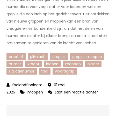
humor die ervoor zorgt dat er voor iedereen wel een
grap is die een lach op het gezicht tovert. Het ontdekken
van nieuwe grappen en moppen kan een bron van
vreugde en verbondenheid zijn, omdat het delen van
humor ons dichter bij elkaar brengt en ons in staat stelt
om samen te genieten van de kracht van lachen.
creatief
glimlach
grapjes
grapjes moppen
humor
kracht
lachen
moppen
plezier
situatiehumor
taal
woordgrap
01 mei
op
2025
moppen
Laat een reactie achter
Hilarische
Grapjes
en