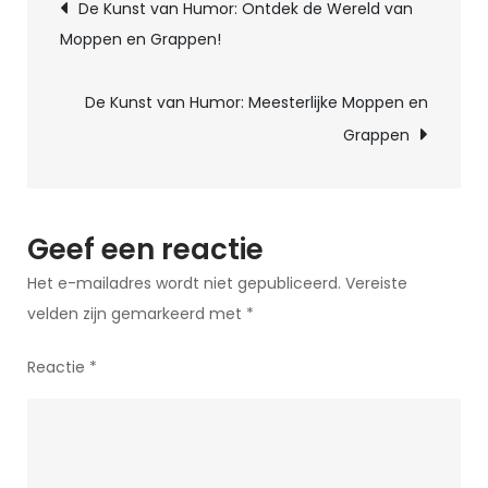
Berichtnavigatie
De Kunst van Humor: Ontdek de Wereld van
Moppen:
Moppen en Grappen!
Breng
Een
De Kunst van Humor: Meesterlijke Moppen en
Lach
Grappen
op
Je
Gezicht!
Geef een reactie
Het e-mailadres wordt niet gepubliceerd.
Vereiste
velden zijn gemarkeerd met
*
Reactie
*