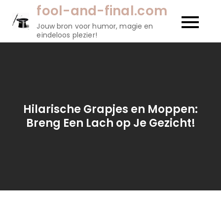
Naar
fool-and-final.com
de
Jouw bron voor humor, magie en
inhoud
eindeloos plezier!
gaan
Hilarische Grapjes en Moppen:
Breng Een Lach op Je Gezicht!