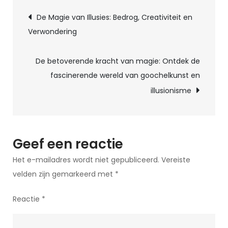
Berichtnavigatie
in
De Magie van Illusies: Bedrog, Creativiteit en
de
Verwondering
kleine
dingen:
De betoverende kracht van magie: Ontdek de
waarom
fascinerende wereld van goochelkunst en
het
illusionisme
belangrijk
is
om
te
Geef een reactie
genieten
Het e-mailadres wordt niet gepubliceerd.
Vereiste
van
velden zijn gemarkeerd met
*
de
simpele
Reactie
*
momenten