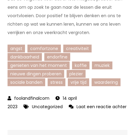
eens om op zoek te gaan naar de lessen die eruit
voortvloeien. Door positief te blijven denken en ons te
richten op wat we kunnen leren, kunnen we ons leven
verrijken en onze veerkracht vergroten.
angst
comfortzone
creativiteit
dankbaarheid
endorfine
genieten van het moment
koffie
muziek
nieuwe dingen proberen
plezier
sociale banden
stress
vrije tijd
waardering
14 april
2023
Uncategorized
Laat een reactie achter
op
Plezier
vinden