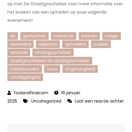
op met De Straatgoochelaar voor meer informatie over
het boeken van een optreden op jouw volgende
evenement!
de
gedachten
interactie
kaarten
magie
nederland
objecten
optredens
publiek
sensatie
straatgoochelaar
straatgoochelaar de straatgoochelaar
toeschouwers
trucs
vingervlugheid
voorbijgangers
16 januari
2025
Uncategorized
Laat een reactie achter
op
Betoverende
Magie