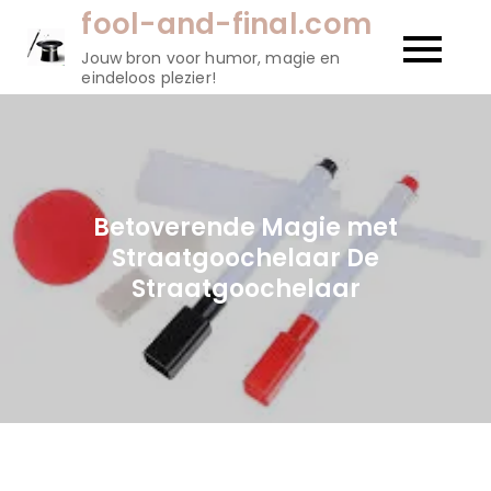
Naar
fool-and-final.com
de
Jouw bron voor humor, magie en
inhoud
eindeloos plezier!
gaan
Betoverende Magie met
Straatgoochelaar De
Straatgoochelaar