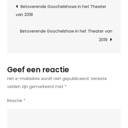
Berichtnavigatie
met
Betoverende Goochelshows in het Theater
Straatgoochelaar
van 2018
De
Straatgoochelaar
Betoverende Goochelshow in het Theater van
2019
Geef een reactie
Het e-mailadres wordt niet gepubliceerd.
Vereiste
velden zijn gemarkeerd met
*
Reactie
*