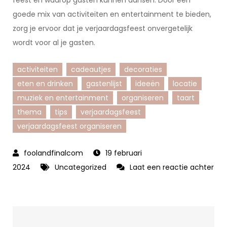
feest en waarop gasten kunnen dansen. Door een
goede mix van activiteiten en entertainment te bieden,
zorg je ervoor dat je verjaardagsfeest onvergetelijk
wordt voor al je gasten.
activiteiten
cadeautjes
decoraties
eten en drinken
gastenlijst
ideeën
locatie
muziek en entertainment
organiseren
taart
thema
tips
verjaardagsfeest
verjaardagsfeest organiseren
19 februari
2024
Uncategorized
Laat een reactie achter
op
Tips
en
ideeën