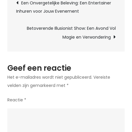
Berichtnavigatie
Een Onvergetelijke Beleving: Een Entertainer
voor
Inhuren voor Jouw Evenement
het
organiseren
Betoverende Illusionist Show: Een Avond Vol
van
Magie en Verwondering
een
geslaagd
verjaardagsfeest
Geef een reactie
Het e-mailadres wordt niet gepubliceerd.
Vereiste
velden zijn gemarkeerd met
*
Reactie
*