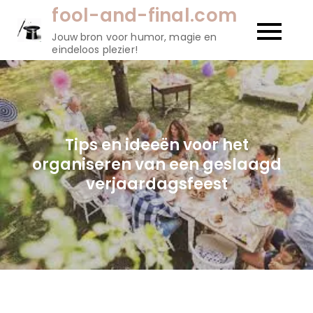
Naar
fool-and-final.com
de
Jouw bron voor humor, magie en
inhoud
eindeloos plezier!
gaan
Tips en ideeën voor het
organiseren van een geslaagd
verjaardagsfeest