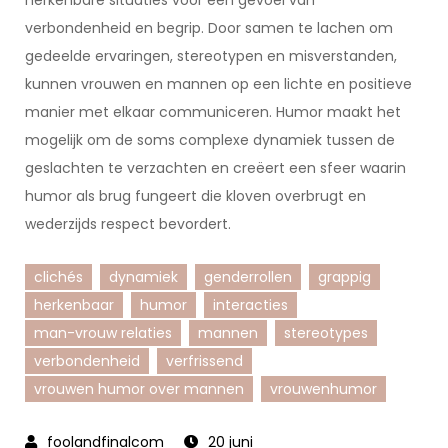
herkenbare situaties voor een gevoel van
verbondenheid en begrip. Door samen te lachen om
gedeelde ervaringen, stereotypen en misverstanden,
kunnen vrouwen en mannen op een lichte en positieve
manier met elkaar communiceren. Humor maakt het
mogelijk om de soms complexe dynamiek tussen de
geslachten te verzachten en creëert een sfeer waarin
humor als brug fungeert die kloven overbrugt en
wederzijds respect bevordert.
clichés
dynamiek
genderrollen
grappig
herkenbaar
humor
interacties
man-vrouw relaties
mannen
stereotypes
verbondenheid
verfrissend
vrouwen humor over mannen
vrouwenhumor
20 juni