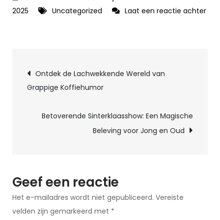
2025
Uncategorized
Laat een reactie achter
op
Vrouwenhumor
over
Berichtnavigatie
mannen:
Ontdek de Lachwekkende Wereld van
Een
Grappige Koffiehumor
komische
kijk
Betoverende Sinterklaasshow: Een Magische
op
Beleving voor Jong en Oud
het
andere
geslacht
Geef een reactie
Het e-mailadres wordt niet gepubliceerd.
Vereiste
velden zijn gemarkeerd met
*