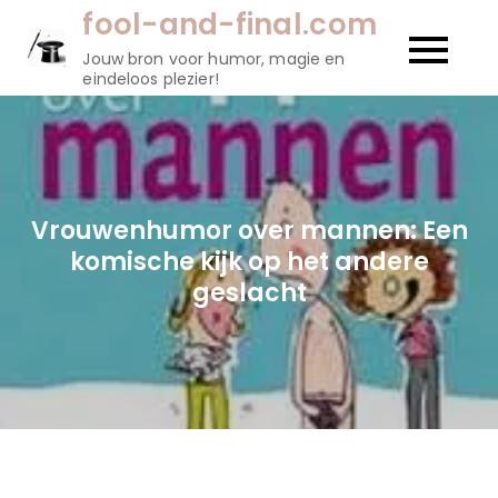
Naar
fool-and-final.com
de
Jouw bron voor humor, magie en
inhoud
eindeloos plezier!
gaan
Vrouwenhumor over mannen: Een
komische kijk op het andere
geslacht