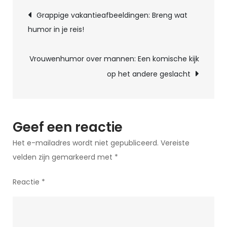
Berichtnavigatie
Lachwekkende
Grappige vakantieafbeeldingen: Breng wat
Wereld
humor in je reis!
van
Grappige
Vrouwenhumor over mannen: Een komische kijk
Koffiehumor
op het andere geslacht
Geef een reactie
Het e-mailadres wordt niet gepubliceerd.
Vereiste
velden zijn gemarkeerd met
*
Reactie
*