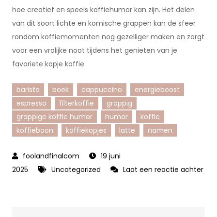
hoe creatief en speels koffiehumor kan zijn. Het delen
van dit soort lichte en komische grappen kan de sfeer
rondom koffiemomenten nog gezelliger maken en zorgt
voor een vrolijke noot tijdens het genieten van je
favoriete kopje koffie.
barista
boek
cappuccino
energieboost
espresso
filterkoffie
grappig
grappige koffie humor
humor
koffie
koffieboon
koffiekopjes
latte
namen
19 juni
2025
Uncategorized
Laat een reactie achter
op
Ontdek
de