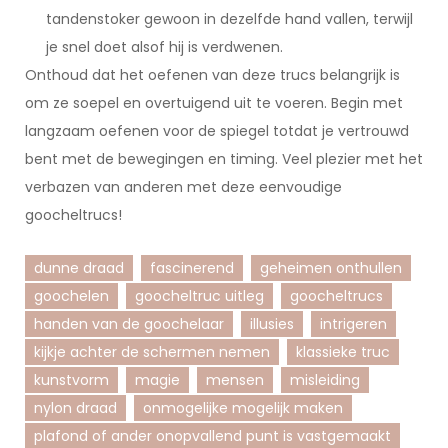
tandenstoker gewoon in dezelfde hand vallen, terwijl
je snel doet alsof hij is verdwenen.
Onthoud dat het oefenen van deze trucs belangrijk is
om ze soepel en overtuigend uit te voeren. Begin met
langzaam oefenen voor de spiegel totdat je vertrouwd
bent met de bewegingen en timing. Veel plezier met het
verbazen van anderen met deze eenvoudige
goocheltrucs!
dunne draad
fascinerend
geheimen onthullen
goochelen
goocheltruc uitleg
goocheltrucs
handen van de goochelaar
illusies
intrigeren
kijkje achter de schermen nemen
klassieke truc
kunstvorm
magie
mensen
misleiding
nylon draad
onmogelijke mogelijk maken
plafond of ander onopvallend punt is vastgemaakt