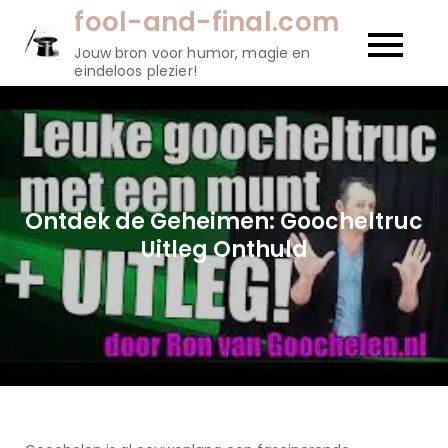
Naar
fool-and-final.com
de
Jouw bron voor humor, magie en
inhoud
eindeloos plezier!
gaan
Ontdek de Geheimen: Goocheltruc
Uitleg Onthuld