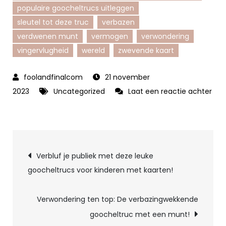
populaire goocheltrucs uitleggen
sleutel tot deze truc
verbazen
verdwenen munt
vermogen
verwondering
vingervlugheid
wereld
zwevende kaart
21 november
2023
Uncategorized
Laat een reactie achter
op
Ontdek
de
Berichtnavigatie
Geheimen:
Verbluf je publiek met deze leuke
Goocheltruc
goocheltrucs voor kinderen met kaarten!
Uitleg
Onthuld
Verwondering ten top: De verbazingwekkende
goocheltruc met een munt!