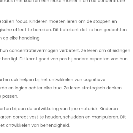
eltrucs met kaarten een leuke manier is om de concentratie
etail en focus. Kinderen moeten leren om de stappen en
sche effect te bereiken. Dit betekent dat ze hun gedachten
 op elke handeling.
 hun concentratievermogen verbetert. Ze leren om afleidingen
or hen ligt. Dit komt goed van pas bij andere aspecten van hun
ten ook helpen bij het ontwikkelen van cognitieve
e en logica achter elke truc. Ze leren strategisch denken,
e passen.
en bij aan de ontwikkeling van fijne motoriek. Kinderen
en correct vast te houden, schudden en manipuleren. Dit
het ontwikkelen van behendigheid.