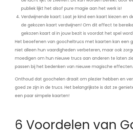
de lucht lijkt te zweven. Dit kan worden bereikt doo
publiek lijkt het alsof pure magie aan het werk is!
Verdwijnende kaart: Laat je kind een kaart kiezen en dez
de gekozen kaart verdwijnen! Om dit effect te bereik
gekozen kaart al in jouw bezit is voordat het spel wor
Het beoefenen van goocheltrucs met kaarten kan een gew
niet alleen hun vaardigheden verbeteren, maar ook zorge
moedigen om hun nieuwe trucs aan anderen te laten zie
passen bij het bedenken van nieuwe magische effecten
Onthoud dat goochelen draait om plezier hebben en verw
goed ze zijn in de trucs. Het belangrijkste is dat ze ge
een paar simpele kaarten!
6 Voordelen van G