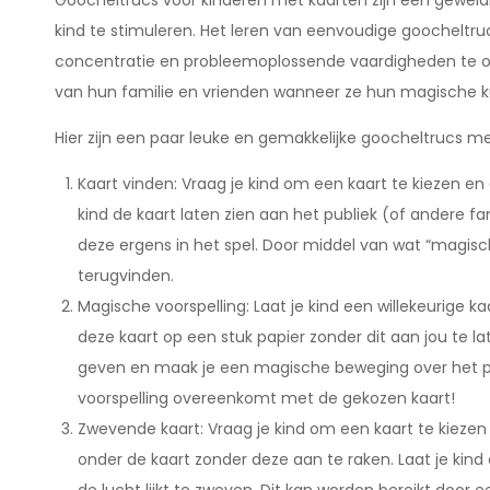
Goocheltrucs voor kinderen met kaarten zijn een geweld
kind te stimuleren. Het leren van eenvoudige goocheltr
concentratie en probleemoplossende vaardigheden te ontw
van hun familie en vrienden wanneer ze hun magische k
Hier zijn een paar leuke en gemakkelijke goocheltrucs met
Kaart vinden: Vraag je kind om een kaart te kiezen en dez
kind de kaart laten zien aan het publiek (of andere fa
deze ergens in het spel. Door middel van wat “magisch
terugvinden.
Magische voorspelling: Laat je kind een willekeurige ka
deze kaart op een stuk papier zonder dit aan jou te la
geven en maak je een magische beweging over het pa
voorspelling overeenkomt met de gekozen kaart!
Zwevende kaart: Vraag je kind om een kaart te kiezen
onder de kaart zonder deze aan te raken. Laat je kind