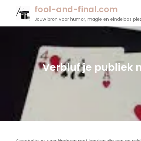
Naar
fool-and-final.com
de
Jouw bron voor humor, magie en eindeloos plez
inhoud
gaan
Verbluf je publiek