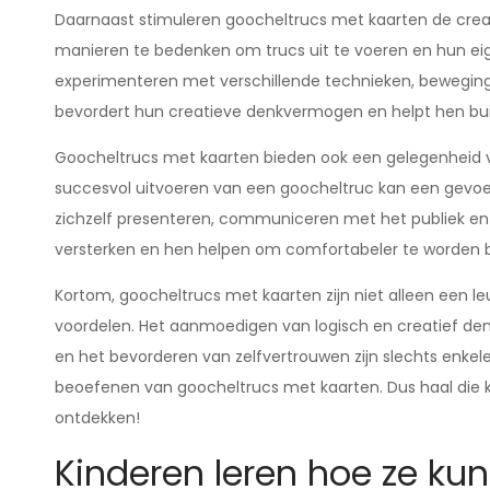
Daarnaast stimuleren goocheltrucs met kaarten de crea
manieren te bedenken om trucs uit te voeren en hun eige
experimenteren met verschillende technieken, beweging
bevordert hun creatieve denkvermogen en helpt hen bu
Goocheltrucs met kaarten bieden ook een gelegenheid v
succesvol uitvoeren van een goocheltruc kan een gevoel 
zichzelf presenteren, communiceren met het publiek en
versterken en hen helpen om comfortabeler te worden bi
Kortom, goocheltrucs met kaarten zijn niet alleen een le
voordelen. Het aanmoedigen van logisch en creatief de
en het bevorderen van zelfvertrouwen zijn slechts enkel
beoefenen van goocheltrucs met kaarten. Dus haal die ka
ontdekken!
Kinderen leren hoe ze ku