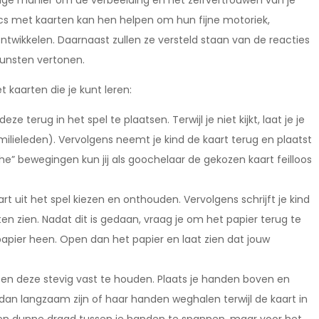
ige manier om de verbeelding en het zelfvertrouwen van je
ucs met kaarten kan hen helpen om hun fijne motoriek,
ikkelen. Daarnaast zullen ze versteld staan ​​van de reacties
unsten vertonen.
 kaarten die je kunt leren:
e terug in het spel te plaatsen. Terwijl je niet kijkt, laat je je
milieleden). Vervolgens neemt je kind de kaart terug en plaatst
e” bewegingen kun jij als goochelaar de gekozen kaart feilloos
art uit het spel kiezen en onthouden. Vervolgens schrijft je kind
ten zien. Nadat dit is gedaan, vraag je om het papier terug te
pier heen. Open dan het papier en laat zien dat jouw
 en deze stevig vast te houden. Plaats je handen boven en
 dan langzaam zijn of haar handen weghalen terwijl de kaart in