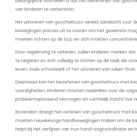
belangrijkste voordelen is dat het beoefenen van gooch
van kinderen te verbeteren.
Het uitvoeren van goocheltrucs vereist aandacht voor d
bewegingen precies uit te voeren om het gewenste magi
moeten richten op de truc en zich moeten concentreren
Door regelmatig te oefenen, zullen kinderen merken dat
te negeren en zich volledig te richten op de taak die vo
leven, zoals schoolwerk of het uitvoeren van taken thuis.
Daarnaast kan het beoefenen van goocheltrucs met kaar
vaardigheden. Kinderen moeten nadenken over de volgord
probleemoplossend vermogen en ruimtelijk inzicht toe t
Bovendien draagt het oefenen van goocheltrucs met kaart
moeten nauwkeurige handbewegingen maken om de kaart
helpt bij het verfijnen van hun hand-oogcoördinatie en 