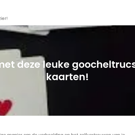
ier!
 met deze leuke goocheltruc
kaarten!