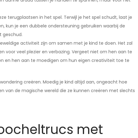
r een dunne draad tussen je handen te spannen, maar voor het
e terugplaatsen in het spel. Terwijl je het spel schudt, laat je
en, kun je een dubbele ondersteuning gebruiken waarbij de
dt geschud.
eldige activiteit zijn om samen met je kind te doen. Het zal
n voor veel plezier en verbazing. Vergeet niet om hen aan te
n en hen aan te moedigen om hun eigen creativiteit toe te
.
ondering creëren. Moedig je kind altijd aan, ongeacht hoe
nieten van de magische wereld die ze kunnen creëren met slechts
oocheltrucs met