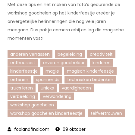
Met deze tips en het maken van foto’s gedurende de
workshop goochelen op het kinderfeestje creëer je
onvergetelijke herinneringen die nog vele jaren
meegaan. Dus pak je camera erbij en leg die magische
momenten vast!
anderen verrassen
begeleiding
creativiteit
enthousiast
ervaren goochelaar
kinderen
kinderfeestje
magie
magisch kinderfeestje
oefenen
spannends
technieken bedenken
trucs leren
unieks
vaardigheden
verbeelding
verwondering
workshop goochelen
workshop goochelen kinderfeestje
zelfvertrouwen
09 oktober