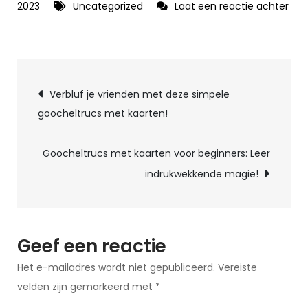
2023
Uncategorized
Laat een reactie achter
op
Ontdek
de
Berichtnavigatie
Magie
Verbluf je vrienden met deze simpele
met
goocheltrucs met kaarten!
een
Workshop
Goocheltrucs met kaarten voor beginners: Leer
Goochelen
indrukwekkende magie!
op
jouw
Kinderfeestje!
Geef een reactie
Het e-mailadres wordt niet gepubliceerd.
Vereiste
velden zijn gemarkeerd met
*